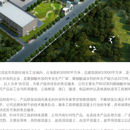
远市高新区雄兴工业城内，占地面积30000平方米，总建筑面积10000平方米，是
土外加剂企业，是聚羧酸外加剂专业生产厂家，聚羧酸减水剂的年生产能力达20万吨
，以人为本”的宗旨，为客户提供优良的售后服务。公司主要生产BOZ系列聚羧酸外
司产品在工业与民用建筑、公路桥梁、港口、隧道、制品构件以及铁路轨道等工程都
品研发中心，产品研发由国内著名的外加剂专家李崇智教授领衔，不断研发出满足不
平。公司还拥有精干的技术服务队伍，服务工程师都是混凝土行业的专家，具有雄厚
供优良可靠的售后服务。
应用。针对不同工程的特殊需要，公司均有针对性产品。在高技术产品应用方面，广
优势。主要应用有：高性能混凝土，超高强混凝土，自流平混凝土，超早强混凝土以