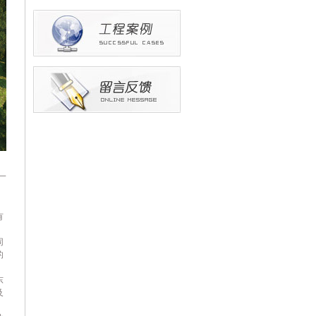
一
。
加
有
同
的
东
及